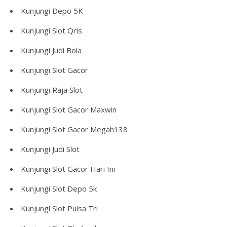
Kunjungi
Depo 5K
Kunjungi
Slot Qris
Kunjungi
Judi Bola
Kunjungi
Slot Gacor
Kunjungi
Raja Slot
Kunjungi
Slot Gacor Maxwin
Kunjungi
Slot Gacor Megah138
Kunjungi
Judi Slot
Kunjungi
Slot Gacor Hari Ini
Kunjungi
Slot Depo 5k
Kunjungi
Slot Pulsa Tri