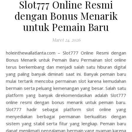
Slot777 Online Resmi
dengan Bonus Menarik
untuk Pemain Baru
Maret 24, 2026
holeinthewallatlanta.com – Slot777 Online Resmi dengan
Bonus Menarik untuk Pemain Baru Permainan slot online
terus berkembang dan menjadi salah satu hiburan digital
yang paling banyak diminati saat ini. Banyak pemain baru
mulai tertarik mencoba permainan slot karena kemudahan
bermain serta peluang kemenangan yang besar. Salah satu
platform yang banyak direkomendasikan adalah Slot777
online resmi dengan bonus menarik untuk pemain baru.
Slot777 hadir sebagai platform slot online yang
menyediakan berbagai permainan berkualitas dengan
sistem yang stabil serta fitur yang lengkap. Pemain baru
dapat menikmati pengalaman bermain yang nyaman karena