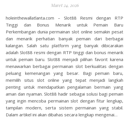
Maret 24, 2026
holeinthewallatlanta.com – Slot88 Resmi dengan RTP
Tinggi dan Bonus Menarik untuk Pemain Baru
Perkembangan dunia permainan slot online semakin pesat
dan menarik perhatian banyak pemain dari berbagai
kalangan. Salah satu platform yang banyak dibicarakan
adalah Slot88 resmi dengan RTP tinggi dan bonus menarik
untuk pemain baru. Slot88 menjadi pilihan favorit karena
menawarkan berbagai permainan slot berkualitas dengan
peluang kemenangan yang besar. Bagi pemain baru,
memilih situs slot online yang tepat menjadi langkah
penting untuk mendapatkan pengalaman bermain yang
aman dan nyaman. Slot88 hadir sebagai solusi bagi pemain
yang ingin mencoba permainan slot dengan fitur lengkap,
tampilan modern, serta sistem permainan yang stabil.
Dalam artikel ini akan dibahas secara lengkap mengenai…