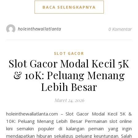
BACA SELENGKAPNYA
holeinthewallatlanta
0 Komentar
SLOT GACOR
Slot Gacor Modal Kecil 5K
& 10K: Peluang Menang
Lebih Besar
Maret 24, 2026
holeinthewallatlanta.com – Slot Gacor Modal Kecil 5K &
10K: Peluang Menang Lebih Besar Permainan slot online
kini semakin populer di kalangan pemain yang ingin
mendapatkan hiburan sekaligus peluang keuntungan. Salah