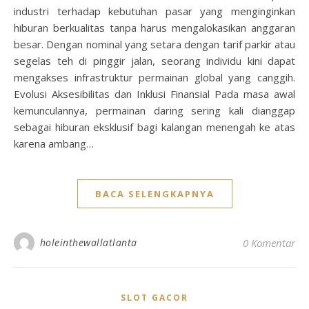
industri terhadap kebutuhan pasar yang menginginkan
hiburan berkualitas tanpa harus mengalokasikan anggaran
besar. Dengan nominal yang setara dengan tarif parkir atau
segelas teh di pinggir jalan, seorang individu kini dapat
mengakses infrastruktur permainan global yang canggih.
Evolusi Aksesibilitas dan Inklusi Finansial Pada masa awal
kemunculannya, permainan daring sering kali dianggap
sebagai hiburan eksklusif bagi kalangan menengah ke atas
karena ambang…
BACA SELENGKAPNYA
holeinthewallatlanta
0 Komentar
SLOT GACOR