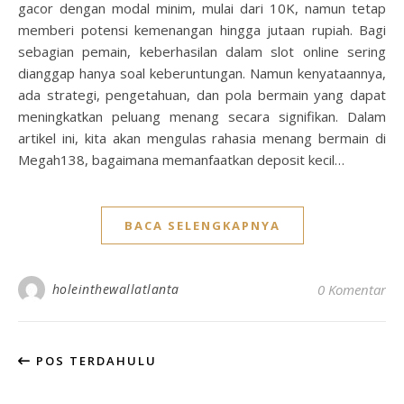
gacor dengan modal minim, mulai dari 10K, namun tetap
memberi potensi kemenangan hingga jutaan rupiah. Bagi
sebagian pemain, keberhasilan dalam slot online sering
dianggap hanya soal keberuntungan. Namun kenyataannya,
ada strategi, pengetahuan, dan pola bermain yang dapat
meningkatkan peluang menang secara signifikan. Dalam
artikel ini, kita akan mengulas rahasia menang bermain di
Megah138, bagaimana memanfaatkan deposit kecil…
BACA SELENGKAPNYA
holeinthewallatlanta
0 Komentar
POS TERDAHULU