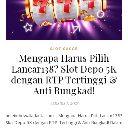
SLOT GACOR
Mengapa Harus Pilih
Lancar138? Slot Depo 5K
dengan RTP Tertinggi &
Anti Rungkad!
Agustus 7, 2025
holeinthewallatlanta.com – Mengapa Harus Pilih Lancar138?
Slot Depo 5K dengan RTP Tertinggi & Anti Rungkad! Dalam