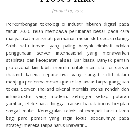
Januari 19, 2026
Perkembangan teknologi di industri hiburan digital pada
tahun 2026 telah membawa perubahan besar pada cara
masyarakat menikmati permainan mesin slot secara daring.
Salah satu inovasi yang paling banyak diminati adalah
penggunaan server internasional yang menawarkan
stabilitas dan kecepatan akses luar biasa. Banyak pemain
profesional kini lebih memilih untuk main slot di server
thailand karena reputasinya yang sangat solid dalam
menjaga performa mesin agar tetap lancar tanpa gangguan
teknis. Server Thailand dikenal memiliki latensi rendah dan
infrastruktur yang modern, sehingga setiap putaran
gambar, efek suara, hingga transisi babak bonus berjalan
sangat mulus. Keunggulan teknis ini menjadi kunci utama
bagi para pemain yang ingin fokus sepenuhnya pada
strategi mereka tanpa harus khawatir…