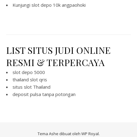
Kunjungi
slot depo 10k angpaohoki
LIST SITUS JUDI ONLINE
RESMI & TERPERCAYA
slot depo 5000
thailand slot qris
situs slot Thailand
deposit pulsa tanpa potongan
Tema Ashe dibuat oleh
WP Royal
.