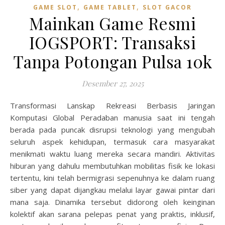
,
,
GAME SLOT
GAME TABLET
SLOT GACOR
Mainkan Game Resmi
IOGSPORT: Transaksi
Tanpa Potongan Pulsa 10k
Desember 27, 2025
Transformasi Lanskap Rekreasi Berbasis Jaringan
Komputasi Global Peradaban manusia saat ini tengah
berada pada puncak disrupsi teknologi yang mengubah
seluruh aspek kehidupan, termasuk cara masyarakat
menikmati waktu luang mereka secara mandiri. Aktivitas
hiburan yang dahulu membutuhkan mobilitas fisik ke lokasi
tertentu, kini telah bermigrasi sepenuhnya ke dalam ruang
siber yang dapat dijangkau melalui layar gawai pintar dari
mana saja. Dinamika tersebut didorong oleh keinginan
kolektif akan sarana pelepas penat yang praktis, inklusif,