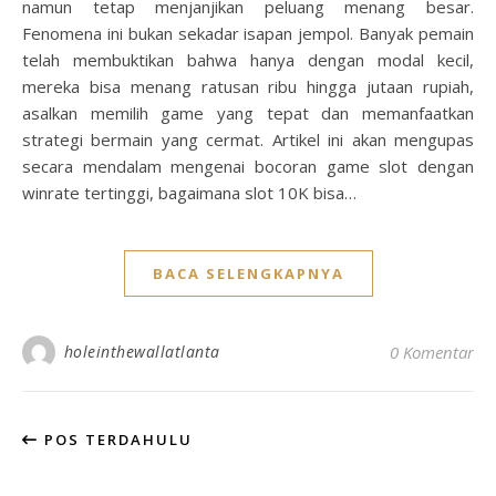
namun tetap menjanjikan peluang menang besar.
Fenomena ini bukan sekadar isapan jempol. Banyak pemain
telah membuktikan bahwa hanya dengan modal kecil,
mereka bisa menang ratusan ribu hingga jutaan rupiah,
asalkan memilih game yang tepat dan memanfaatkan
strategi bermain yang cermat. Artikel ini akan mengupas
secara mendalam mengenai bocoran game slot dengan
winrate tertinggi, bagaimana slot 10K bisa…
BACA SELENGKAPNYA
holeinthewallatlanta
0 Komentar
POS TERDAHULU