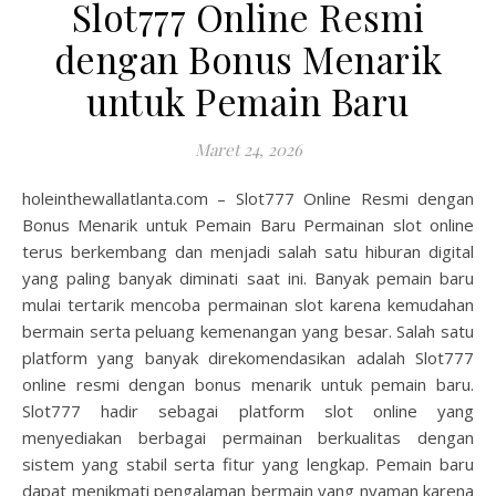
Slot777 Online Resmi
dengan Bonus Menarik
untuk Pemain Baru
Maret 24, 2026
holeinthewallatlanta.com – Slot777 Online Resmi dengan
Bonus Menarik untuk Pemain Baru Permainan slot online
terus berkembang dan menjadi salah satu hiburan digital
yang paling banyak diminati saat ini. Banyak pemain baru
mulai tertarik mencoba permainan slot karena kemudahan
bermain serta peluang kemenangan yang besar. Salah satu
platform yang banyak direkomendasikan adalah Slot777
online resmi dengan bonus menarik untuk pemain baru.
Slot777 hadir sebagai platform slot online yang
menyediakan berbagai permainan berkualitas dengan
sistem yang stabil serta fitur yang lengkap. Pemain baru
dapat menikmati pengalaman bermain yang nyaman karena